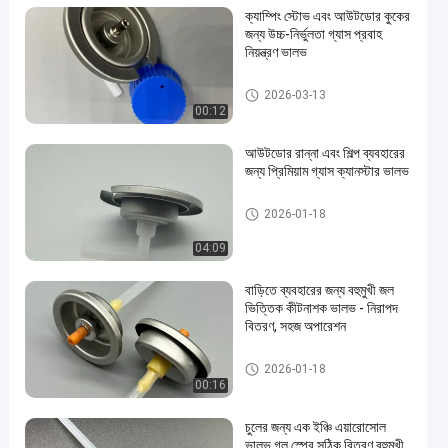
ক্যাম্পিং স্টোভ এবং আউটডোর কুকের
জন্য উচ্চ-নির্ভুলতা গ্যাস প্রবাহ
নিয়ন্ত্রণ ভালভ
বুটেন গ্যাস কার্টিজ ভালভ
2026-03-13
00:12
আউটডোর রান্না এবং শিল্প ব্যবহারের
জন্য প্রিমিয়াম গ্যাস ক্যানস্টার ভালভ
বুটেন গ্যাস কার্টিজ ভালভ
2026-01-18
04:09
বাড়িতে ব্যবহারের জন্য বহুমুখী জল
ভিত্তিক কীটনাশক ভালভ - নিরাপদ
বিতরণ, সহজ অপারেশন
water alcohol based insecticid
2026-01-18
e valve
00:16
চুলের জন্য এক ইঞ্চি এয়ারোসোল
ভালভ গ্লু স্প্রে সঠিক বিতরণ বহুমুখী