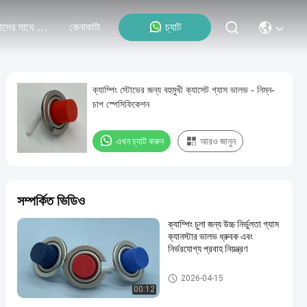
আমাদের সাথে যোগাযোগ
কেনাকাটা
চ্যাট
ক্যাম্পিং স্টোভের জন্য বহুমুখী ক্যাসেট গ্যাস ভালভ - নিম্ন-
চাপ স্পেসিফিকেশন
এখন চ্যাট করুন
আরও জানুন
সম্পর্কিত ভিডিও
ক্যাম্পিং চুলা জন্য উচ্চ নির্ভুলতা গ্যাস
ক্যানস্টার ভালভ ধ্রুবক এবং
নির্ভরযোগ্য প্রবাহ নিয়ন্ত্রণ
বুটেন গ্যাস কার্টিজ ভালভ
2026-04-15
00:12