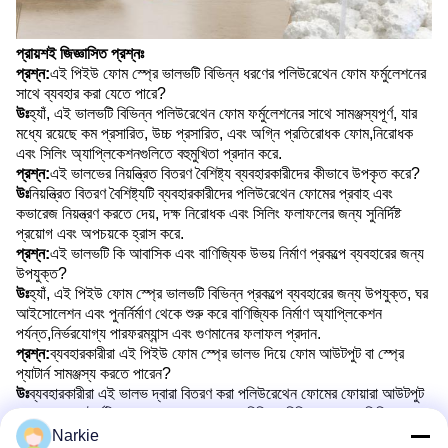
প্রায়শই জিজ্ঞাসিত প্রশ্নঃ
প্রশ্ন:
এই পিইউ ফোম স্প্রে ভালভটি বিভিন্ন ধরণের পলিউরেথেন ফোম ফর্মুলেশনের
সাথে ব্যবহার করা যেতে পারে?
উঃ
হ্যাঁ, এই ভালভটি বিভিন্ন পলিউরেথেন ফোম ফর্মুলেশনের সাথে সামঞ্জস্যপূর্ণ, যার
মধ্যে রয়েছে কম প্রসারিত, উচ্চ প্রসারিত, এবং অগ্নি প্রতিরোধক ফোম,নিরোধক
এবং সিলিং অ্যাপ্লিকেশনগুলিতে বহুমুখিতা প্রদান করে.
প্রশ্ন:
এই ভালভের নিয়ন্ত্রিত বিতরণ বৈশিষ্ট্য ব্যবহারকারীদের কীভাবে উপকৃত করে?
উঃ
নিয়ন্ত্রিত বিতরণ বৈশিষ্ট্যটি ব্যবহারকারীদের পলিউরেথেন ফোমের প্রবাহ এবং
কভারেজ নিয়ন্ত্রণ করতে দেয়, দক্ষ নিরোধক এবং সিলিং ফলাফলের জন্য সুনির্দিষ্ট
প্রয়োগ এবং অপচয়কে হ্রাস করে.
প্রশ্ন:
এই ভালভটি কি আবাসিক এবং বাণিজ্যিক উভয় নির্মাণ প্রকল্পে ব্যবহারের জন্য
উপযুক্ত?
উঃ
হ্যাঁ, এই পিইউ ফোম স্প্রে ভালভটি বিভিন্ন প্রকল্পে ব্যবহারের জন্য উপযুক্ত, ঘর
আইসোলেশন এবং পুনর্নির্মাণ থেকে শুরু করে বাণিজ্যিক নির্মাণ অ্যাপ্লিকেশন
পর্যন্ত,নির্ভরযোগ্য পারফরম্যান্স এবং গুণমানের ফলাফল প্রদান.
প্রশ্ন:
ব্যবহারকারীরা এই পিইউ ফোম স্প্রে ভালভ দিয়ে ফোম আউটপুট বা স্প্রে
প্যাটার্ন সামঞ্জস্য করতে পারেন?
উঃ
ব্যবহারকারীরা এই ভালভ দ্বারা বিতরণ করা পলিউরেথেন ফোমের ফোয়ারা আউটপুট
এবং স্প্রে প্যাটার্নটি সামঞ্জস্য করতে পারেন, যা বিভিন্ন বিচ্ছিন্নতা এবং সিলিংয়ের
প্রয়োজন অনুসারে কাস্টমাইজড অ্যাপ্লিকেশনকে অনুমতি দেয়।
Narkie