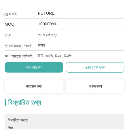
FUTURE
ব্র্যান্ড নাম:
100000সেট
MOQ:
আলোচনাযোগ্য
মূল্য:
কার্টুন
প্যাকেজিংয়ের বিবরণ:
টিটি, এলসি, ডি/এ, ডি/পি
অর্থ প্রদানের শর্তাবলী:
সেরা দাম পান
এখন চ্যাট করুন
বিস্তারিত তথ্য
পণ্যের বর্ণনা
বিস্তারিত তথ্য
উৎপত্তি স্থল:
চীন