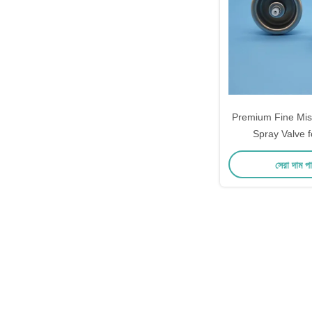
Premium Fine Mist
Spray Valve f
Cosmetics and
সেরা দাম প
Enthusiasts wit
Nebulizing Pe