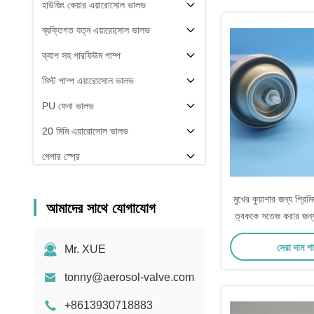
হাউজিং কেয়ার এয়ারোসোল ভালভ
ব্যক্তিগত যত্ন এয়ারোসোল ভালভ
ক্যাপ সহ পারফিউম পাম্প
মিস্ট পাম্প এয়ারোসোল ভালভ
PU ফেনা ভালভ
20 মিমি এয়ারোসোল ভালভ
পেপার স্প্রে
এরোসল ফিলিং মেশিন
মুখের কুয়াশার জন্য প্রিম
আমাদের সাথে যোগাযোগ
ত্বককে সতেজ করার জন্য
সৌন্দর্যের জন্য - স্পেসি
সেরা দাম প
Mr. XUE
স্প্রে
tonny@aerosol-valve.com
+8613930718883