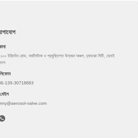
যোগাযোগ
কানা
 ১০০ ইয়িংবিন রোড, অর্থনৈতিক ও প্রযুক্তিগত উন্নয়ন অঞ্চল, চ্যাংঝো সিটি, হেবেই
রদেশ
েলিফোন
86-139-30718883
-মেইল
onny@aerosol-valve.com