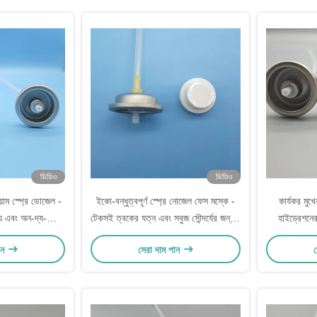
ভিডিও
ভিডিও
িয়াম স্প্রে ডোজেল -
ইকো-বন্ধুত্বপূর্ণ স্প্রে নোজেল ফেস মস্কে -
কার্যকর মুখ
 এবং অন-দ্য-গোয়
টেকসই ত্বকের যত্ন এবং সবুজ সৌন্দর্যের জন্য -
হাইড্রেশনে
ফিকেশনঃ ফাইন মিস্ট
স্পেসিফিকেশনঃ পুনর্ব্যবহারযোগ্য উপাদান
ন
ান
সেরা দাম পান
স