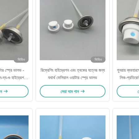
ভিডিও
ভিডিও
াটার স্প্রে ভালভ -
রিফ্রেশিং হাইড্রেশন এবং ত্বকের যত্নের জন্য
পুনরায় ব্যবহা
দ্য-গু হাইড্রেশন -
যথার্থ ফেসিয়াল ওয়াটার স্প্রে ভালভ
লিক-প্রতিরোধ
ফাইন মিস্ট
ান
সেরা দাম পান
স