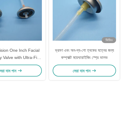
ভিডিও
ision One Inch Facial
ভ্রমণ এবং অন-দ্য-গো ত্বকের যত্নের জন্য
 Valve with Ultra-Fine
কম্প্যাক্ট ময়েশ্চারাইজিং স্প্রে ভালভ
 Skincare Hydration
েরা দাম পান
সেরা দাম পান