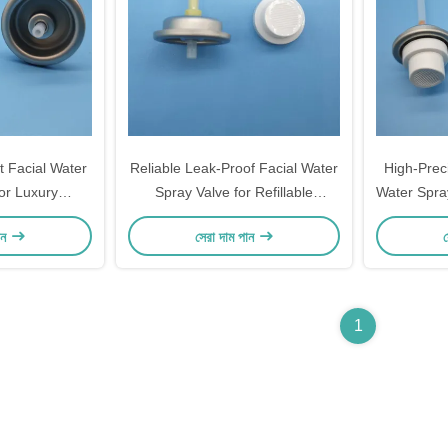
 Facial Water
Reliable Leak-Proof Facial Water
High-Prec
or Luxury
Spray Valve for Refillable
Water Spray
 Skincare
Cosmetic Bottles and Sustainable
Mist for
ান
সেরা দাম পান
স
h Consistent
Brands with Secure Sealing
rformance
Technology
1