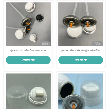
ভিডিও
ভিডিও
পুরুষদের ফোম শেভিং ডিসপেনসর ভালভ
পুরুষদের শেভিং ফোম ডিসপেন্সিং ভালভ লিক-
নির্ভরযোগ্য, ফুটো-প্রমাণ এয়ারোসোল
প্রুফ অ্যারোসল ভালভ গ্রুমিং পণ্যের জন্য
সেরা দাম পান
সেরা দাম পান