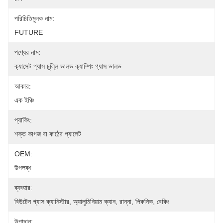
পরিচিতিমুলক নাম:
FUTURE
পণ্যের নাম:
ক্যাসেট গ্যাস চুল্লি ভালভ ক্যাম্পিং গ্যাস ভালভ
আকার:
এক ইঞ্চি
প্যাকিং:
শক্ত কাগজ বা কাঠের প্যালেট
OEM:
উপলব্ধ
ব্যবহার:
বিউটেন গ্যাস ক্যানিস্টার, অ্যালুমিনিয়াম ক্যান, রান্না, পিকনিক, বেকিং
উপাদান: