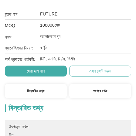
FUTURE
ব্র্যান্ড নাম:
100000সেট
MOQ:
আলোচনাযোগ্য
মূল্য:
কার্টুন
প্যাকেজিংয়ের বিবরণ:
টিটি, এলসি, ডি/এ, ডি/পি
অর্থ প্রদানের শর্তাবলী:
সেরা দাম পান
এখন চ্যাট করুন
বিস্তারিত তথ্য
পণ্যের বর্ণনা
বিস্তারিত তথ্য
উৎপত্তি স্থল:
চীন