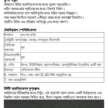
বুলেট পয়েন্ট:
বহিরাগত হিটার অ্যাপ্লিকেশনের জন্য সুরক্ষা প্রত্যয়িত।
কঠিন আবহাওয়ার প্রতিরোধের জন্য টেকসই নির্মাণ।
কাস্টমাইজযোগ্য তাপ আউটপুটের জন্য সঠিক প্রবাহ নিয়ন্ত্রণ।
গরম করার সিস্টেমে সহজেই একীভূত করার জন্য কমপ্যাক্ট ডিজাইন।
প্যাটিও হিটার এবং বহিরঙ্গন অগ্নিকুণ্ডের জন্য আদর্শ।
টেকনিক্যাল স্পেসিফিকেশন
উপাদান
অংশের বর্ণনা
1মাউন্টিং কাপ
স্বচ্ছ লেকের লেপযুক্ত টিনপ্লেট
2বাইরের
বুনা
গ্যাস্কে
3অভ্যন্তরীণ
বুনা
গ্যাসকেট
4. স্টেম
জিংক, টাইটানিয়াম, ম্যাগনেসিয়াম, অ্যালুমিনিয়াম ইত্যাদির একটি খাদ
5বসন্ত
স্টেইনলেস স্টীল
6. আবাসন
পিএ. লেজ খোল f2.40 মিমি প্রাকৃতিক রঙ
7. লাল কভার
পিপি
নির্দিষ্ট অ্যাপ্লিকেশন দৃশ্যকল্পঃ
আউটডোর হিটারগুলির জন্য নিখুঁত, এই ক্যাসেট গ্যাস ভালভ একটি নির্ভরযোগ্য এবং
নিয়মিত গ্যাস সরবরাহ নিশ্চিত করে, শীতল সন্ধ্যায় প্যাটিওতে আপনাকে উষ্ণ রাখে।