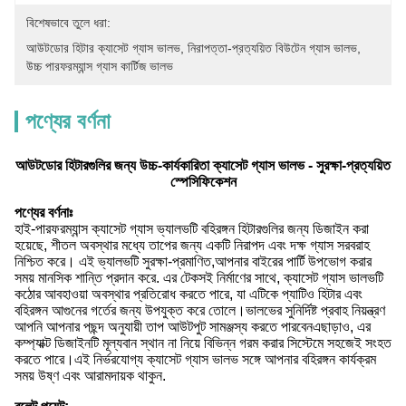
বিশেষভাবে তুলে ধরা:
আউটডোর হিটার ক্যাসেট গ্যাস ভালভ
, 
নিরাপত্তা-প্রত্যয়িত বিউটেন গ্যাস ভালভ
, 
উচ্চ পারফরম্যান্স গ্যাস কার্টিজ ভালভ
পণ্যের বর্ণনা
আউটডোর হিটারগুলির জন্য উচ্চ-কার্যকারিতা ক্যাসেট গ্যাস ভালভ - সুরক্ষা-প্রত্যয়িত
স্পেসিফিকেশন
পণ্যের বর্ণনাঃ
হাই-পারফরম্যান্স ক্যাসেট গ্যাস ভ্যালভটি বহিরঙ্গন হিটারগুলির জন্য ডিজাইন করা
হয়েছে, শীতল অবস্থার মধ্যে তাপের জন্য একটি নিরাপদ এবং দক্ষ গ্যাস সরবরাহ
নিশ্চিত করে। এই ভ্যালভটি সুরক্ষা-প্রমাণিত,আপনার বাইরের পার্টি উপভোগ করার
সময় মানসিক শান্তি প্রদান করে. এর টেকসই নির্মাণের সাথে, ক্যাসেট গ্যাস ভালভটি
কঠোর আবহাওয়া অবস্থার প্রতিরোধ করতে পারে, যা এটিকে প্যাটিও হিটার এবং
বহিরঙ্গন আগুনের গর্তের জন্য উপযুক্ত করে তোলে।ভালভের সুনির্দিষ্ট প্রবাহ নিয়ন্ত্রণ
আপনি আপনার পছন্দ অনুযায়ী তাপ আউটপুট সামঞ্জস্য করতে পারবেনএছাড়াও, এর
কম্প্যাক্ট ডিজাইনটি মূল্যবান স্থান না নিয়ে বিভিন্ন গরম করার সিস্টেমে সহজেই সংহত
করতে পারে।এই নির্ভরযোগ্য ক্যাসেট গ্যাস ভালভ সঙ্গে আপনার বহিরঙ্গন কার্যক্রম
সময় উষ্ণ এবং আরামদায়ক থাকুন.