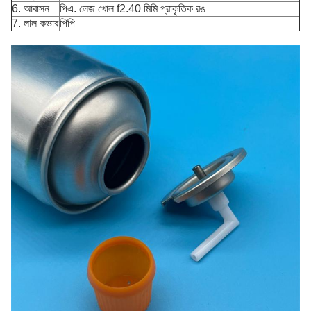
6. আবাসন
পিএ. লেজ খোল f2.40 মিমি প্রাকৃতিক রঙ
7. লাল কভার
পিপি