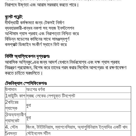
নিরাপদে উষ্ণতা এবং আরাম সরবরাহ করতে পারে।
বুলেট পয়েন্ট:
দীর্ঘস্থায়ী কর্মক্ষমতা জন্য টেকসই নির্মাণ
ব্যবহারকারী-বান্ধব নকশা সহ সহজ ইনস্টলেশন
অপ্টিমাম গ্যাস প্রবাহ এবং নিরাপত্তা নিশ্চিত করে
বিভিন্ন মডেলের কামিনের সাথে সামঞ্জস্যপূর্ণ
কমপ্যাক্ট ডিজাইন সংকীর্ণ স্থানে ফিট করে
নির্দিষ্ট অ্যাপ্লিকেশন দৃশ্যকল্পঃ
আবাসিক অগ্নিকুণ্ডের জন্য আদর্শ যেখানে নির্ভরযোগ্য এবং দক্ষ গ্যাস প্রবাহ
নিয়ন্ত্রণ প্রয়োজন, বিশেষ করে তাদের গরম করার সিস্টেম আপগ্রেড বা রক্ষণাবেক্ষণ
করতে চাইতে ঘরগুলিতে।
টেকনিক্যাল স্পেসিফিকেশনঃ
উপাদান
অংশের বর্ণনা
1মাউন্টিং কাপ
স্বচ্ছ লেকের লেপযুক্ত টিনপ্লেট
2বাইরের
বুনা
গ্যাস্কে
3অভ্যন্তরীণ
বুনা
গ্যাসকেট
4. স্টেম
জিংক, টাইটানিয়াম, ম্যাগনেসিয়াম, অ্যালুমিনিয়াম ইত্যাদির একটি খাদ
5বসন্ত
স্টেইনলেস স্টীল