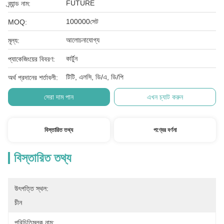
FUTURE
ব্র্যান্ড নাম:
100000সেট
MOQ:
আলোচনাযোগ্য
মূল্য:
কার্টুন
প্যাকেজিংয়ের বিবরণ:
টিটি, এলসি, ডি/এ, ডি/পি
অর্থ প্রদানের শর্তাবলী:
সেরা দাম পান
এখন চ্যাট করুন
বিস্তারিত তথ্য
পণ্যের বর্ণনা
বিস্তারিত তথ্য
উৎপত্তি স্থল:
চীন
পরিচিতিমুলক নাম: