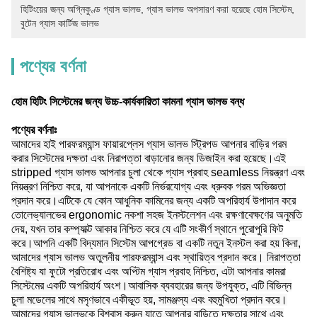
হিটিংয়ের জন্য অগ্নিকুণ্ড গ্যাস ভালভ
, 
গ্যাস ভালভ অপসারণ করা হয়েছে হোম সিস্টেম
, 
বুটেন গ্যাস কার্টিজ ভালভ
পণ্যের বর্ণনা
হোম হিটিং সিস্টেমের জন্য উচ্চ-কার্যকারিতা কামনা গ্যাস ভালভ বন্ধ
পণ্যের বর্ণনাঃ
আমাদের হাই পারফরম্যান্স ফায়ারপ্লেস গ্যাস ভালভ স্ট্রিপড আপনার বাড়ির গরম
করার সিস্টেমের দক্ষতা এবং নিরাপত্তা বাড়ানোর জন্য ডিজাইন করা হয়েছে।এই
stripped গ্যাস ভালভ আপনার চুলা থেকে গ্যাস প্রবাহ seamless নিয়ন্ত্রণ এবং
নিয়ন্ত্রণ নিশ্চিত করে, যা আপনাকে একটি নির্ভরযোগ্য এবং ধ্রুবক গরম অভিজ্ঞতা
প্রদান করে।এটিকে যে কোন আধুনিক কামিনের জন্য একটি অপরিহার্য উপাদান করে
তোলেভ্যালভের ergonomic নকশা সহজ ইনস্টলেশন এবং রক্ষণাবেক্ষণের অনুমতি
দেয়, যখন তার কম্প্যাক্ট আকার নিশ্চিত করে যে এটি সংকীর্ণ স্থানে পুরোপুরি ফিট
করে।আপনি একটি বিদ্যমান সিস্টেম আপগ্রেড বা একটি নতুন ইনস্টল করা হয় কিনা,
আমাদের গ্যাস ভালভ অতুলনীয় পারফরম্যান্স এবং স্থায়িত্ব প্রদান করে। নিরাপত্তা
বৈশিষ্ট্য যা ফুটো প্রতিরোধ এবং অপ্টিম গ্যাস প্রবাহ নিশ্চিত, এটা আপনার কামরা
সিস্টেমের একটি অপরিহার্য অংশ।আবাসিক ব্যবহারের জন্য উপযুক্ত, এটি বিভিন্ন
চুলা মডেলের সাথে মসৃণভাবে একীভূত হয়, সামঞ্জস্য এবং বহুমুখিতা প্রদান করে।
আমাদের গ্যাস ভালভকে বিশ্বাস করুন যাতে আপনার বাড়িতে দক্ষতার সাথে এবং