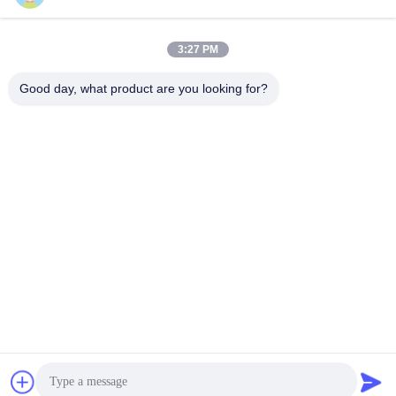
একটি কামরা গ্যাস ভালভ stripped কি?
একটি স্ট্রিপড গ্যাস ভালভ এমন একটি উপাদান যা একটি অগ্নিকুণ্ডে গ্যাসের
প্রবাহকে নিয়ন্ত্রণ করে, নিরাপদ এবং দক্ষ অপারেশন নিশ্চিত করে।
3:27 PM
আমি কিভাবে গ্যাস ভালভ ইনস্টল করব?
ইনস্টলেশন সহজ এবং সাধারণত আপনার বিদ্যমান গ্যাস লাইন এবং কামরা ইউনিট
Good day, what product are you looking for?
সঙ্গে ভালভ সংযোগ জড়িত।
এই ভালভ কি সব চিমনির সাথে সামঞ্জস্যপূর্ণ?
এটি বেশিরভাগ স্ট্যান্ডার্ড মডেলের সাথে মিলে যায়, কিন্তু আপনার কামিনের
স্পেসিফিকেশন পরীক্ষা করা ভাল।
ভ্যালভটি কোন উপাদান দিয়ে তৈরি?
দীর্ঘস্থায়ী ধাতু যা উচ্চ তাপমাত্রা এবং চাপ সহ্য করতে পারে।
ভ্যালভ কিভাবে নিরাপত্তা নিশ্চিত করে?
এতে এমন বৈশিষ্ট্য রয়েছে যা ফুটো প্রতিরোধ করে এবং সর্বোত্তম গ্যাস প্রবাহ বজায়
রাখে।
ট্যাগ:
পোর্টেবল গ্যাস হাব ভালভ
পোর্টেবল গ্যাস এয়ারোসোল ভালভ
হাব এয়ারোসোল ভালভ