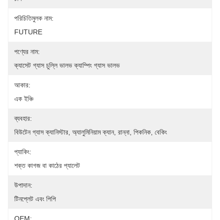
পরিচিতিমুলক নাম:
FUTURE
পণ্যের নাম:
ক্যাসেট গ্যাস চুল্লি ভালভ ক্যাম্পিং গ্যাস ভালভ
আকার:
এক ইঞ্চি
ব্যবহার:
বিউটেন গ্যাস ক্যানিস্টার, অ্যালুমিনিয়াম ক্যান, রান্না, পিকনিক, বেকিং
প্যাকিং:
শক্ত কাগজ বা কাঠের প্যালেট
উপাদান:
টিনপ্লেট এবং পিপি
OEM: