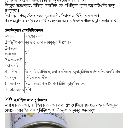
দৃঢ় নকশাঃ কঠোর পরিবেশে নিয়মিত ব্যবহারের জন্য নির্মিত।
বিস্তৃত সামঞ্জস্যতাঃ বিভিন্ন আবাসিক এবং বাণিজ্যিক গ্যাস যন্ত্রপাতিগুলির জন্য
উপযুক্ত।
নিরাপত্তা-প্রত্যয়িতঃ সকল প্রয়োজনীয় নিরাপত্তা বিধি মেনে চলে।
পারফরম্যান্স ধারাবাহিকতাঃ দীর্ঘ ব্যবহারের সময় সর্বোত্তম পারফরম্যান্স বজায় রাখে।
টেকনিক্যাল স্পেসিফিকেশন
উপাদান
অংশের বর্ণনা
1মাউন্টিং কাপ
স্বচ্ছ লেকের লেপযুক্ত টিনপ্লেট
2বাইরের
বুনা
গ্যাস্কে
3অভ্যন্তরীণ
বুনা
গ্যাসকেট
4. স্টেম
জিংক, টাইটানিয়াম, ম্যাগনেসিয়াম, অ্যালুমিনিয়াম ইত্যাদির একটি খাদ
5বসন্ত
স্টেইনলেস স্টীল
6. আবাসন
পিএ. লেজ খোল f2.40 মিমি প্রাকৃতিক রঙ
7. লাল কভার
পিপি
নির্দিষ্ট অ্যাপ্লিকেশন দৃশ্যকল্পঃ
আবাসিক রান্নাঘর, বাণিজ্যিক রান্নাঘর এবং শিল্প সেটিংসে ব্যবহারের জন্য উপযুক্ত
যেখানে ধারাবাহিক এবং সুনির্দিষ্ট গ্যাস নিয়ন্ত্রণ অত্যন্ত গুরুত্বপূর্ণ।