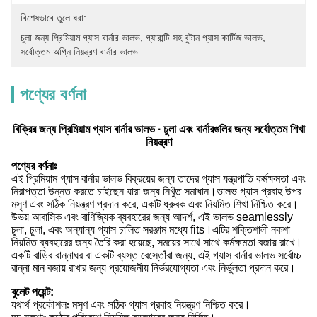
বিশেষভাবে তুলে ধরা:
চুলা জন্য প্রিমিয়াম গ্যাস বার্নার ভালভ
, 
গ্যারান্টি সহ বুটান গ্যাস কার্টিজ ভালভ
, 
সর্বোত্তম অগ্নি নিয়ন্ত্রণ বার্নার ভালভ
পণ্যের বর্ণনা
বিক্রির জন্য প্রিমিয়াম গ্যাস বার্নার ভালভ ∙ চুলা এবং বার্নারগুলির জন্য সর্বোত্তম শিখা
নিয়ন্ত্রণ
পণ্যের বর্ণনাঃ
এই প্রিমিয়াম গ্যাস বার্নার ভালভ বিক্রয়ের জন্য তাদের গ্যাস যন্ত্রপাতি কর্মক্ষমতা এবং
নিরাপত্তা উন্নত করতে চাইছেন যারা জন্য নিখুঁত সমাধান।ভালভ গ্যাস প্রবাহ উপর
মসৃণ এবং সঠিক নিয়ন্ত্রণ প্রদান করে, একটি ধ্রুবক এবং নিয়মিত শিখা নিশ্চিত করে।
উভয় আবাসিক এবং বাণিজ্যিক ব্যবহারের জন্য আদর্শ, এই ভালভ seamlessly
চুলা, চুলা, এবং অন্যান্য গ্যাস চালিত সরঞ্জাম মধ্যে fits।এটির শক্তিশালী নকশা
নিয়মিত ব্যবহারের জন্য তৈরি করা হয়েছে, সময়ের সাথে সাথে কর্মক্ষমতা বজায় রাখে।
একটি বাড়ির রান্নাঘর বা একটি ব্যস্ত রেস্তোঁরা জন্য, এই গ্যাস বার্নার ভালভ সর্বোচ্চ
রান্না মান বজায় রাখার জন্য প্রয়োজনীয় নির্ভরযোগ্যতা এবং নির্ভুলতা প্রদান করে।
বুলেট পয়েন্ট:
যথার্থ প্রকৌশলঃ মসৃণ এবং সঠিক গ্যাস প্রবাহ নিয়ন্ত্রণ নিশ্চিত করে।