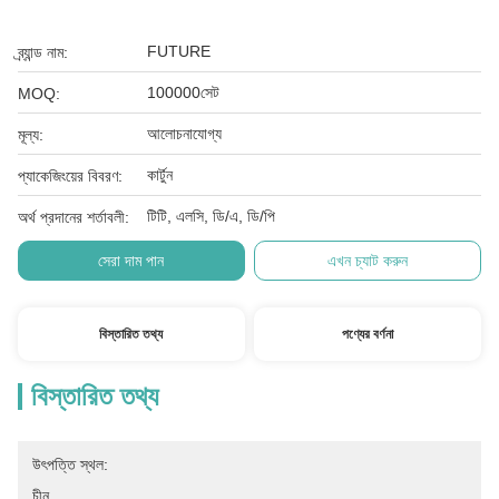
FUTURE
ব্র্যান্ড নাম:
100000সেট
MOQ:
আলোচনাযোগ্য
মূল্য:
কার্টুন
প্যাকেজিংয়ের বিবরণ:
টিটি, এলসি, ডি/এ, ডি/পি
অর্থ প্রদানের শর্তাবলী:
সেরা দাম পান
এখন চ্যাট করুন
বিস্তারিত তথ্য
পণ্যের বর্ণনা
বিস্তারিত তথ্য
উৎপত্তি স্থল:
চীন