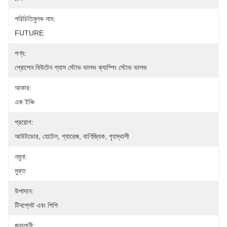
পরিচিতিমুলক নাম:
FUTURE
পণ্য:
প্রোপেন বিউটেন গ্যাস স্টোভ ভালভ ক্যাম্পিং স্টোভ ভালভ
আকার:
এক ইঞ্চি
প্রয়োগ:
আউটডোর, হোটেল, গ্যারেজ, বাণিজ্যিক, গৃহস্থালী
নমুনা:
মুক্ত
উপাদান:
টিনপ্লেট এবং পিপি
জ্বালানী: