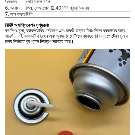
5বসন্ত
স্টেইনলেস স্টীল
6. আবাসন
পিএ. লেজ খোল f2.40 মিমি প্রাকৃতিক রঙ
7. লাল কভার
পিপি
নির্দিষ্ট অ্যাপ্লিকেশন দৃশ্যকল্পঃ
ক্যাম্পিং চুলা, ব্যাকপ্যাকিং সেটআপ এবং জরুরী রান্নার কিটগুলিতে ব্যবহারের জন্য
আদর্শ। এই ভালভটি বহিরঙ্গন এবং ভ্রমণের সেটিংসে ব্যবহৃত বিভিন্ন পোর্টেবল চুলার
জন্য নির্ভরযোগ্য গ্যাস নিয়ন্ত্রণ সরবরাহ করে।