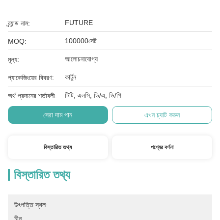
FUTURE
ব্র্যান্ড নাম:
100000সেট
MOQ:
আলোচনাযোগ্য
মূল্য:
কার্টুন
প্যাকেজিংয়ের বিবরণ:
টিটি, এলসি, ডি/এ, ডি/পি
অর্থ প্রদানের শর্তাবলী:
সেরা দাম পান
এখন চ্যাট করুন
বিস্তারিত তথ্য
পণ্যের বর্ণনা
বিস্তারিত তথ্য
উৎপত্তি স্থল:
চীন