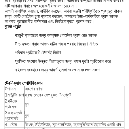
করে, ব্যবহারের সময় নিরাপত্তা বৃদ্ধি করে। ভালভের কম্প্যাক্ট আকার নিশ্চিত করে যে
এটি আপনার গিয়ারে অপ্রয়োজনীয় জায়গা নেবে না।
আপনি ক্যাম্পিং করছেন, হাইকিং করছেন, অথবা জরুরী পরিস্থিতিতে প্রস্তুত থাকার
জন্য একটি পোর্টেবল চুলা ব্যবহার করছেন, আমাদের উচ্চ-কার্যকারিতা গ্যাস ভালভ
আপনার প্রয়োজনীয় কর্মক্ষমতা এবং নির্ভরযোগ্যতা প্রদান করে।
বুলেট পয়েন্ট:
বহুমুখী ব্যবহারের জন্য কম্প্যাক্ট পোর্টেবল গ্যাস রেঞ্জ ভালভ
উচ্চ দক্ষতা গ্যাস ভালভ সঠিক গ্যাস প্রবাহ নিয়ন্ত্রণ নিশ্চিত
পরিধান প্রতিরোধী টেকসই নির্মাণ
সুরক্ষিত সংযোগ উন্নত নিরাপত্তার জন্য গ্যাস ফুটো প্রতিরোধ করে
বহিরঙ্গন ব্যবহারের জন্য আদর্শ হালকা ও স্থান সংরক্ষণ নকশা
টেকনিক্যাল স্পেসিফিকেশন
উপাদান
অংশের বর্ণনা
1মাউন্টিং কাপ
স্বচ্ছ লেকের লেপযুক্ত টিনপ্লেট
2বাইরের
বুনা
গ্যাস্কে
3অভ্যন্তরীণ
বুনা
গ্যাসকেট
4. স্টেম
জিংক, টাইটানিয়াম, ম্যাগনেসিয়াম, অ্যালুমিনিয়াম ইত্যাদির একটি খাদ